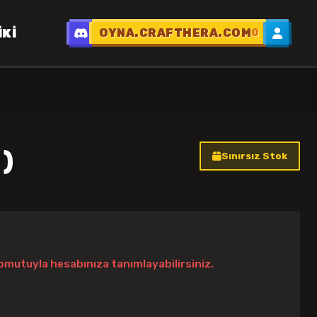
IKI
OYNA.CRAFTHERA.COM
0
)
Sınırsız Stok
omutuyla hesabınıza tanımlayabilirsiniz.