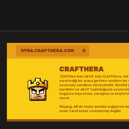
OYNA.CRAFTHERA.COM
0
CRAFTHERA
2021’den beri aktif olan CraftHera, rek
yaratıcılığı bir araya getiren modern bir
oyunculu sandbox deneyimidir. Sürekli 
içerikleri ve aktif topluluğuyla oyuncul
özgürce inşa etme, savaşma ve keşfet
sunar.
Mojang, AB ile hiçbir şekilde bağlantılı de
onlar tarafından onaylanmış değiliz.