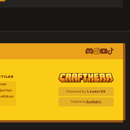
NTILAR
 İade
Şartları
Powered by
LeaderOS
Politikası
kashidev.
Theme by