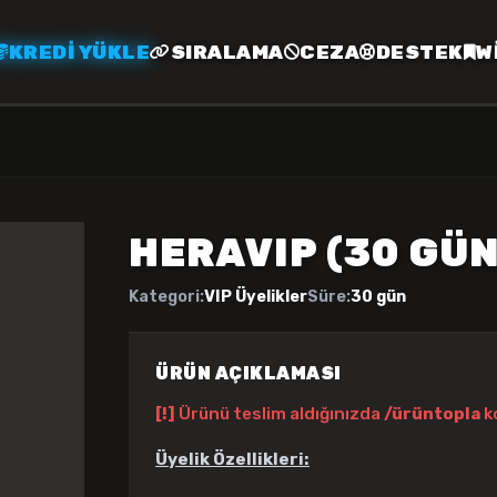
KREDI YÜKLE
SIRALAMA
CEZA
DESTEK
W
HERAVIP (30 GÜN
Kategori:
VIP Üyelikler
Süre:
30 gün
ÜRÜN AÇIKLAMASI
[!]
Ürünü teslim aldığınızda
/ürüntopla
k
Üyelik Özellikleri: