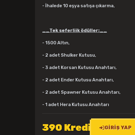
- İhalede 10 eşya satışa çıkarma,
__Tek seferliik ödüller:__
- 1500 Altın,
- 2 adet Shulker Kutusu,
- 3 adet Korsan Kutusu Anahtarı,
- 2 adet Ender Kutusu Anahtarı,
- 2 adet Spawner Kutusu Anahtarı,
- 1 adet Hera Kutusu Anahtarı
390 Kredi
GIRIŞ YAP