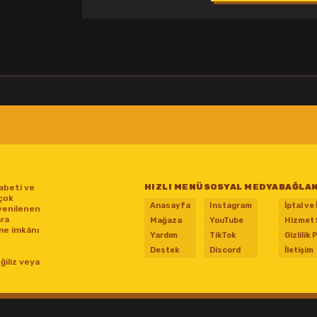
HIZLI MENÜ
SOSYAL MEDYA
BAĞLA
abeti ve
 çok
Anasayfa
Instagram
İptal ve
yenilenen
ara
Mağaza
YouTube
Hizmet 
me imkânı
Yardım
TikTok
Gizlilik 
Destek
Discord
İletişim
ğiliz veya